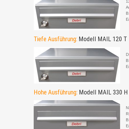
1
A
B
E
Tiefe Ausführung:
Modell MAIL 120 T
D
B
E
Hohe Ausführung:
Modell MAIL 330 H
N
R
B
E