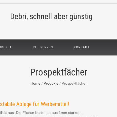
Debri, schnell aber günstig
ODUKTE
REFERENZEN
KONTAKT
Prospektfächer
Home
/
Produkte
/
Prospektfächer
 stabile Ablage für Werbemittel!
ilität aus. Die Fächer bestehen aus 1mm starkem,