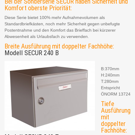
Bei der Sonderserie SECUR haben Sicherheit und
Komfort oberste Priorität:
Diese Serie bietet 100% mehr Aufnahmevolumen als
Standardbriefkästen, noch mehr Sicherheit gegen unbefugte
Postentnahme und den Komfort das Brieffach bei kürzerer
Abwesenheit als Urlaubsfach zu verwenden.
Breite Ausführung mit doppelter Fachhöhe:
Modell SECUR 240 B
B:370mm
H:240mm
T:280mm
Entspricht
ÖNORM 13724
Tiefe
Ausführung
mit
doppelter
Fachhöhe: